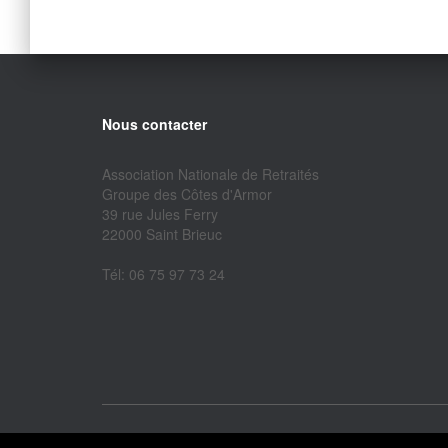
Nous contacter
Association Nationale de Retraités
Groupe des Côtes d'Armor
39 rue Jules Ferry
22000 Saint Brieuc
Tél: 06 75 97 73 24